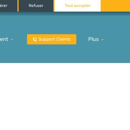
érer
Refuser
Tout accepter
ent
Plus
Support Clients