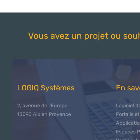
Vous avez un projet ou souh
LOGIQ Systèmes
En sav
2, avenue de l'Europe
Logiciel d
13090 Aix en Provence
Portails e
Applicati
Espaces P