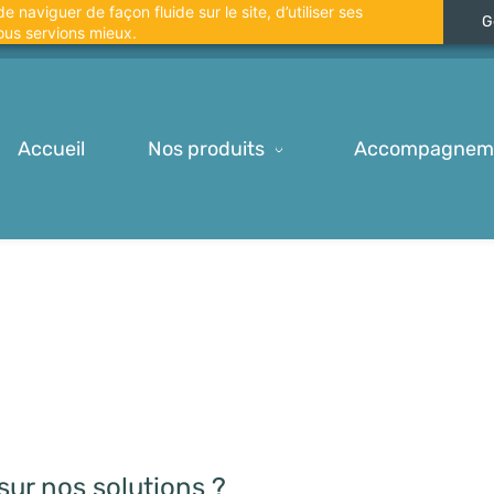
 naviguer de façon fluide sur le site, d’utiliser ses
G
ous servions mieux.
Accueil
Nos produits
Accompagnem
sur nos solutions ?