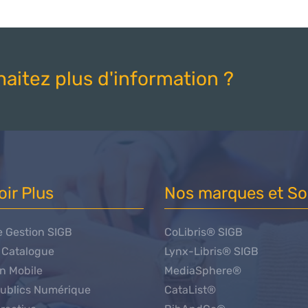
aitez plus d'information ?
oir Plus
Nos marques et So
e Gestion SIGB
CoLibris® SIGB
t Catalogue
Lynx-Libris® SIGB
on Mobile
MediaSphere®
ublics Numérique
CataList®