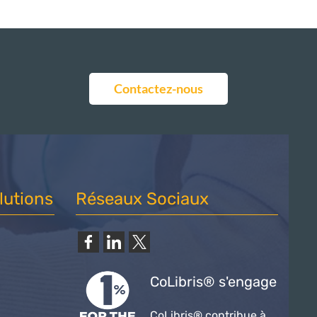
Contactez-nous
lutions
Réseaux Sociaux
CoLibris® s'engage
CoLibris® contribue à