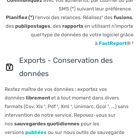
Communiquez
avec vos adhérents, par courriel ou par
SMS (*) suivant leur préférence.
Planifiez (*)
l'envoi des relances. Réalisez¹ des
fusions
,
des
publipostages
, des
rapports
en utilisant n'importe
quel type de données de votre logiciel grâce
à
FastReport
® ²
Exports - Conservation des
données
Restez maître de vos données : exportez vos
données
librement
et à tout moment dans divers
formats (Csv, Xls ¹, Pdf ¹, Xml ¹, Unimarc, Gcol ¹, ...) sans
intervention de notre service. Reposez-vous sur
nos
sauvegardes quotidiennes
pour les
versions
publiées
ou sur nous outils de sauvegarde