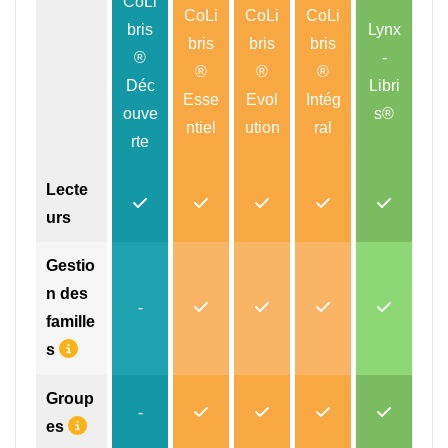
CoLi
CoLi
CoLi
CoLi
bris
Lynx
bris
bris
bris
®
-
®
®
®
Déc
Libri
Esse
Evol
Intég
ouve
s®
ntiel
ution
ral
rte
Lecte
urs
Gestio
n des
-
famille
s
Group
-
es