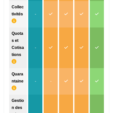
Collec
tivités
-
Quota
s et
Cotisa
-
tions
Quara
ntaine
-
-
Gestio
n des