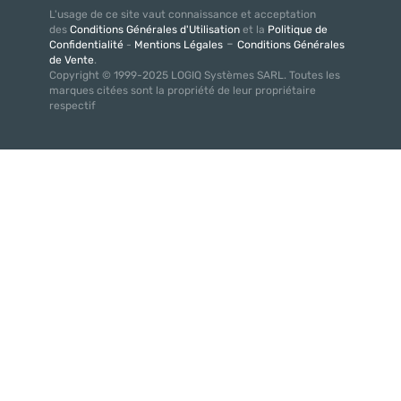
L'usage de ce site vaut connaissance et acceptation
des
Conditions Générales d'Utilisation
et la
Politique de
-
Confidentialité
-
Mentions Légales
Conditions Générales
de Vente
.
Copyright © 1999-2025 LOGIQ Systèmes SARL. Toutes les
marques citées sont la propriété de leur propriétaire
respectif