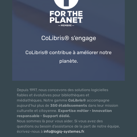
CoLibris® s'engage
CoLibris® contribue à améliorer notre
planète.
Depuis 1997, nous concevons des solutions logicielles
fiables et évolutives pour bibliothèques et
médiathèques. Notre gamme
CoLibris®
accompagne
aujourd’hui plus de
350 établissements
dans leur mission
culturelle et citoyenne.
Expertise métier • Innovation
responsable • Support dédié.
Nous sommes là pour vous aider. Si vous avez des
questions ou besoin d’assistance de la part de notre équipe,
écrivez-nous à
info@logiq-systemes.fr
.